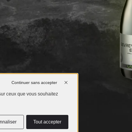
nt soutenue et gourmande
compagnera avec justesse
ouges de caractères
Continuer sans accepter
 sur ceux que vous souhaitez
nnaliser
Tout accepter