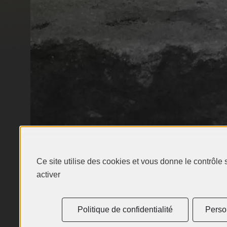
plaisir. La finale se révèle particulièreme
sur des notes réglissées et épicées. Il ac
les gibiers à plumes rôtit et les viandes r
mijotées.
Ce site utilise des cookies et vous donne le contrôle
activer
Politique de confidentialité
Perso