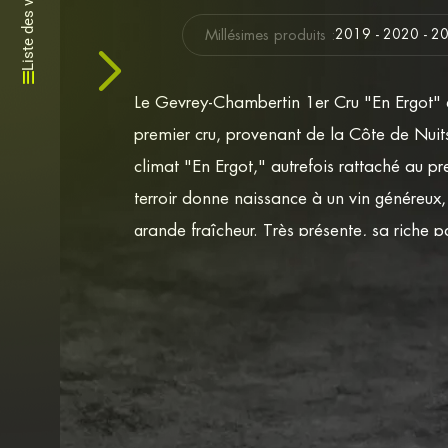
Liste des vins
Millésimes produits :
2019 - 2020 - 2
Le Gevrey-Chambertin 1er Cru "En Ergot" e
premier cru, provenant de la Côte de Nuit
climat "En Ergot," autrefois rattaché au pr
terroir donne naissance à un vin généreux,
grande fraîcheur. Très présente, sa riche 
impose la griotte, la myrtille, le cassis, le
poivrées, la mousse, puis, après aération, 
de musc et de rose ancienne font de ce Pr
de gastronomie. Dans une belle harmonie, 
moelleux du fruit contentent le palais, le 
nobles tanins et une impeccable fraîcheur