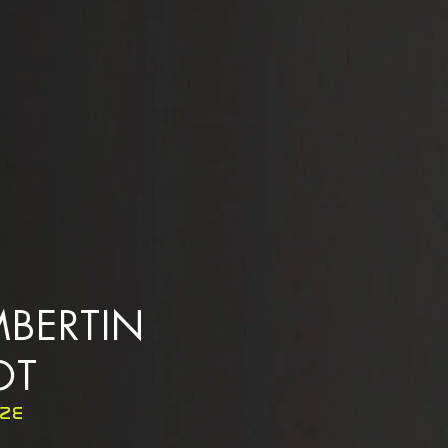
BERTIN
OT
ÈZE