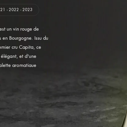
021 - 2022 - 2023
st un vin rouge de
s en Bourgogne. Issu du
emier cru Capita, ce
 élégant, et d'une
palette aromatique
s épices douces et
des notes de réglisse,
emier Cru, un grand vin
la richesse et le
tout soutenu par de
 confortant un suave