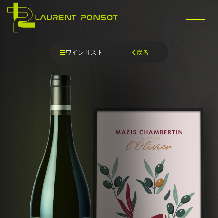
内
容
を
ス
キ
ワインリスト
戻る
ッ
プ