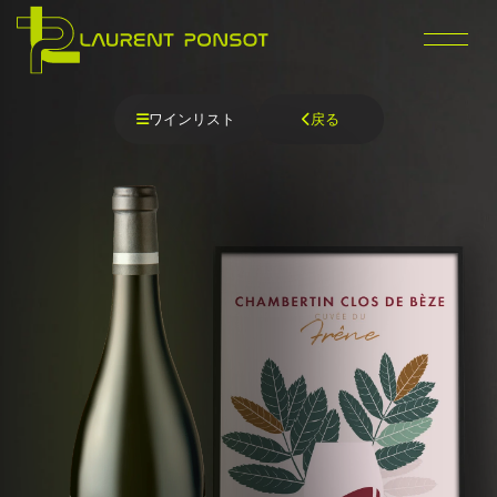
内
容
を
ス
キ
ワインリスト
戻る
ッ
プ