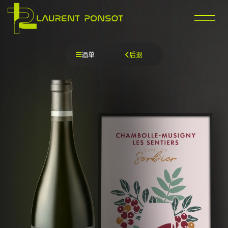
跳
至
内
容
酒单
后退