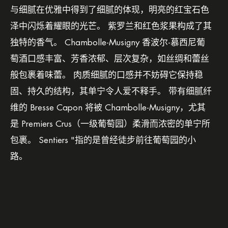
与细腻在优雅中得到了细腻的体现，明亮的红宝石色
泽中闪烁着耀眼的光芒。 紫罗兰和红色浆果构成了其
独特的香气。 Chambolle-Musigny 香波尔-慕西尼葡
萄酒口感丰富、芳香浓郁、层次复杂，如丝绸和蕾丝
般包裹着味蕾。 肉质细腻的口感并不妨碍它保持稳
固、持久的结构，其单宁令人爱不释手。 带有细腻纤
维的 Bresse Capon 将被 Chambolle-Musigny，尤其
是 Premiers Crus（一级葡萄园）柔滑而浓密的单宁所
包裹。 Sentiers "指的是曾经徒步前往葡萄园的小
路。