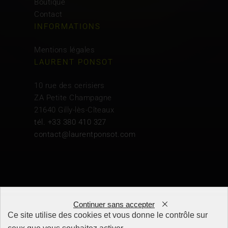
Boutique
Contact
INFORMATIONS
Mentions légales
LAURENT PONSOT
10 rue des cerisiers
ZA Petite Champagne
21640 Gilly-lès-Cîteaux
tél. +33 380 410 327
contact@laurentponsot.com
Continuer sans accepter
Ce site utilise des cookies et vous donne le contrôle sur